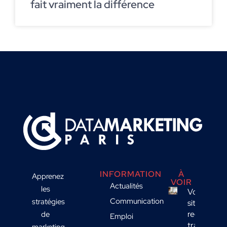
fait vraiment la différence
INFORMATION
À
Apprenez
VOIR
Actualités
les
Votre
Communication
stratégies
site
reçoit du
de
Emploi
trafic
marketing