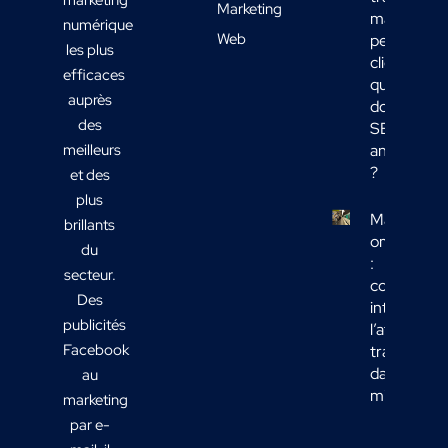
Marketing
mais
numérique
Web
peu de
les plus
clients :
efficaces
quelles
auprès
données
des
SEO
meilleurs
analyser
?
et des
plus
Marketing
brillants
omnicanal
du
:
secteur.
comment
Des
intégrer
publicités
l’affichage
Facebook
transport
dans votre
au
mix média
marketing
par e-