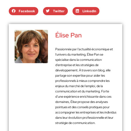
Facebook
Twitter
LinkedIn
Élise Pan
Passionnée par l'actualité économique et
l'univers du marketing, Élise Pan se
spécialise dans la communication
d'entreprise et les stratégies de
développement. À travers son blog, elle
partage son expertise pour aider les
professionnels à mieux comprendre les
enjeux du marché de l'emploi, de la
communication et du marketing. Forte
d’une expérience enrichissante dans ces
domaines, Élise propose des analyses
pointues et des conseils pratiques pour
accompagner les entreprises et les individus
dans leur évolution professionnelle et leur
stratégie de communication.