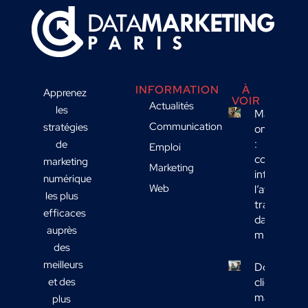
INFORMATION
À
Apprenez
VOIR
Actualités
les
Marketing
Communication
stratégies
omnicanal
:
de
Emploi
comment
marketing
Marketing
intégrer
numérique
Web
l’affichage
les plus
transport
efficaces
dans votre
auprès
mix média
des
meilleurs
Données
et des
clients
marketing 
plus