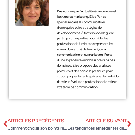
Passionnée par l'actualité économique et
l'univers du marketing, Élise Pan se
spécialise dans la communication
d'entreprise et les stratégies de
développement. À travers son blog, elle
partage son expertise pour aider les
professionnels à mieux comprendre les
enjeux du marché de l'emploi, de la
communication et du marketing. Forte
d’une expérience enrichissante dans ces
domaines, Élise propose des analyses
pointues et des conseils pratiques pour
accompagner les entreprises et les individus
dans leur évolution professionnelle et leur
stratégie de communication.
ARTICLES PRÉCÉDENTS
ARTICLE SUIVANT
Comment choisir son points relais Vinted ?
Les tendances émergentes des réseaux sociaux en 2023