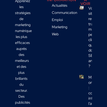
Apprenez
VOIR
Actualités
les
Votre
Communication
stratégies
site
reçoit du
de
Emploi
trafic
marketing
Marketing
mais
numérique
Web
peu de
les plus
clients :
efficaces
quelles
auprès
données
des
SEO
meilleurs
analyser
?
et des
plus
Marketing
brillants
omnicanal
du
:
secteur.
comment
Des
intégrer
publicités
l’affichage