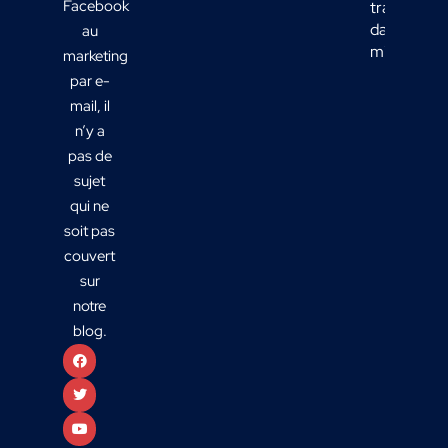
Facebook
transport
dans votre
au
mix média
marketing
par e-
mail, il
n’y a
pas de
sujet
qui ne
soit pas
couvert
sur
notre
blog.