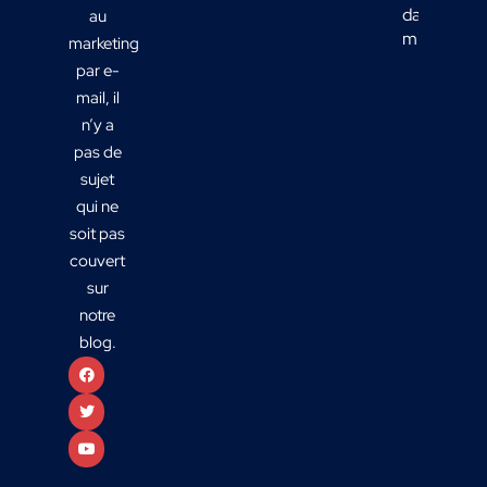
dans votre
au
mix média
marketing
par e-
mail, il
n’y a
pas de
sujet
qui ne
soit pas
couvert
sur
notre
blog.