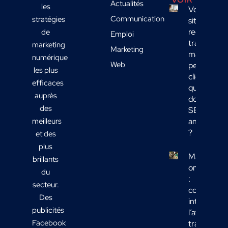
Actualités
les
Votre
Communication
stratégies
site
reçoit du
de
Emploi
trafic
marketing
Marketing
mais
numérique
Web
peu de
les plus
clients :
efficaces
quelles
auprès
données
des
SEO
meilleurs
analyser
?
et des
plus
Marketing
brillants
omnicanal
du
:
secteur.
comment
Des
intégrer
publicités
l’affichage
Facebook
transport