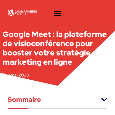
Google Meet : la plateforme
de visioconférence pour
booster votre stratégie de
marketing en ligne
3 mai 2023
Sommaire