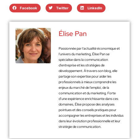
Facebook
Twitter
LinkedIn
Élise Pan
Passionnée par l'actualité économique et
l'univers du marketing, Élise Pan se
spécialise dans la communication
d'entreprise et les stratégies de
développement. À travers son blog, elle
partage son expertise pour aider les
professionnels à mieux comprendre les
enjeux du marché de l'emploi, de la
communication et du marketing. Forte
d’une expérience enrichissante dans ces
domaines, Élise propose des analyses
pointues et des conseils pratiques pour
accompagner les entreprises et les individus
dans leur évolution professionnelle et leur
stratégie de communication.