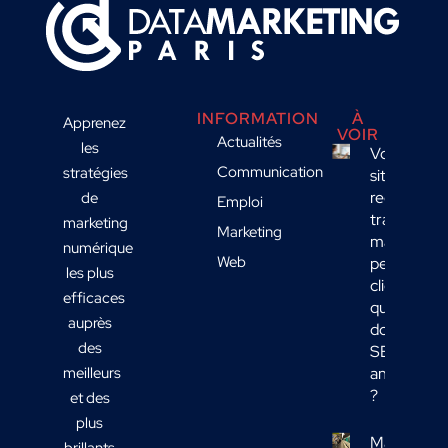
INFORMATION
À
Apprenez
VOIR
Actualités
les
Votre
Communication
stratégies
site
reçoit du
de
Emploi
trafic
marketing
Marketing
mais
numérique
Web
peu de
les plus
clients :
efficaces
quelles
auprès
données
des
SEO
meilleurs
analyser
?
et des
plus
Marketing
brillants