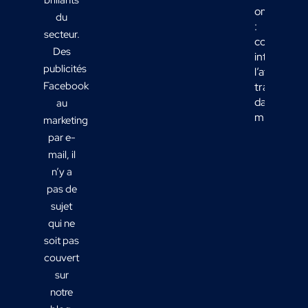
omnicanal
du
:
secteur.
comment
Des
intégrer
publicités
l’affichage
Facebook
transport
dans votre
au
mix média
marketing
par e-
mail, il
n’y a
pas de
sujet
qui ne
soit pas
couvert
sur
notre