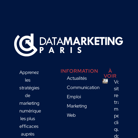
INFORMATION
À
Apprenez
VOIR
Actualités
les
Votre
Communication
stratégies
site
reçoit du
de
Emploi
trafic
marketing
Marketing
mais
numérique
Web
peu de
les plus
clients :
efficaces
quelles
auprès
données