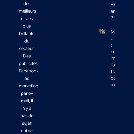
des
SEO
meilleurs
analyser
?
et des
plus
Marketing
brillants
omnicanal
du
:
secteur.
comment
Des
intégrer
publicités
l’affichage
Facebook
transport
dans votre
au
mix média
marketing
par e-
mail, il
n’y a
pas de
sujet
qui ne