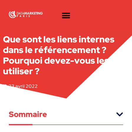
Que sont les liens internes
dans le référencement ?
Pourquoi devez-vous les
utiliser ?
23 avril 2022
Sommaire