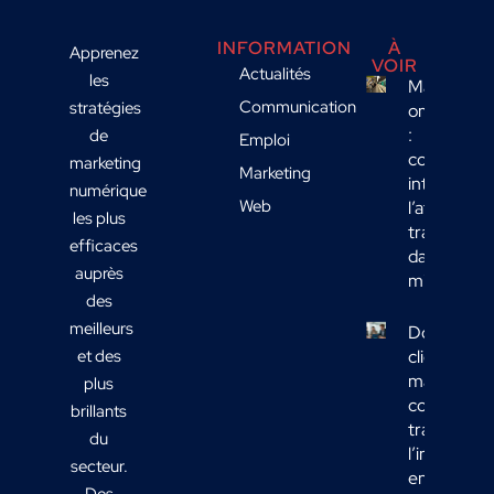
INFORMATION
À
Apprenez
VOIR
Actualités
les
Marketing
Communication
stratégies
omnicanal
:
de
Emploi
comment
marketing
Marketing
intégrer
numérique
Web
l’affichage
les plus
transport
efficaces
dans votre
auprès
mix média
des
meilleurs
Données
et des
clients
marketing 
plus
comment
brillants
transform
du
l’informati
secteur.
en actions
Des