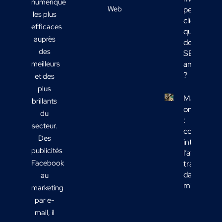
numérique
Web
peu de
les plus
clients :
efficaces
quelles
auprès
données
des
SEO
meilleurs
analyser
?
et des
plus
Marketing
brillants
omnicanal
du
:
secteur.
comment
Des
intégrer
publicités
l’affichage
Facebook
transport
dans votre
au
mix média
marketing
par e-
mail, il