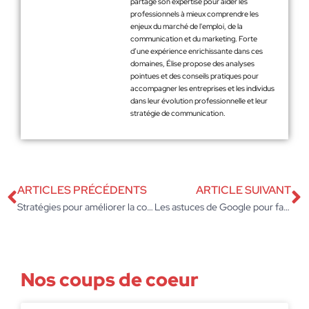
partage son expertise pour aider les
professionnels à mieux comprendre les
enjeux du marché de l'emploi, de la
communication et du marketing. Forte
d’une expérience enrichissante dans ces
domaines, Élise propose des analyses
pointues et des conseils pratiques pour
accompagner les entreprises et les individus
dans leur évolution professionnelle et leur
stratégie de communication.
ARTICLES PRÉCÉDENTS
ARTICLE SUIVANT
Stratégies pour améliorer la communication sur le lieu de travail
Les astuces de Google pour faire économiser de l’argent à votre entreprise
Nos coups de coeur