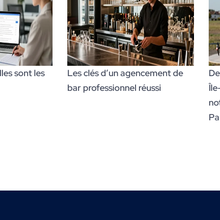
es sont les
Les clés d’un agencement de
De
bar professionnel réussi
Îl
no
Par