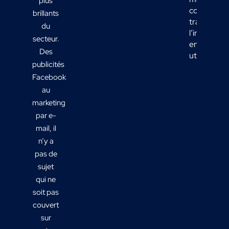
plus
comment
brillants
transform
du
l’informati
secteur.
en actions
Des
utiles ?
publicités
Facebook
au
marketing
par e-
mail, il
n’y a
pas de
sujet
qui ne
soit pas
couvert
sur