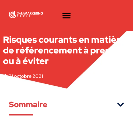
Risques courants en matière
de référencement à prendre
ou à éviter
21 octobre 2021
Sommaire