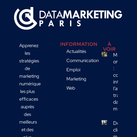
INFORMATION
À
Apprenez
VOIR
Actualités
les
Marketing
Communication
stratégies
omnicanal
:
de
Emploi
comment
marketing
Marketing
intégrer
numérique
Web
l’affichage
les plus
transport
efficaces
dans votre
auprès
mix média
des
meilleurs
Données
et des
clients
marketing 