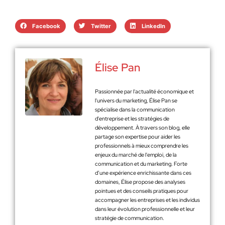
Facebook
Twitter
LinkedIn
Élise Pan
Passionnée par l'actualité économique et
l'univers du marketing, Élise Pan se
spécialise dans la communication
d'entreprise et les stratégies de
développement. À travers son blog, elle
partage son expertise pour aider les
professionnels à mieux comprendre les
enjeux du marché de l'emploi, de la
communication et du marketing. Forte
d’une expérience enrichissante dans ces
domaines, Élise propose des analyses
pointues et des conseils pratiques pour
accompagner les entreprises et les individus
dans leur évolution professionnelle et leur
stratégie de communication.