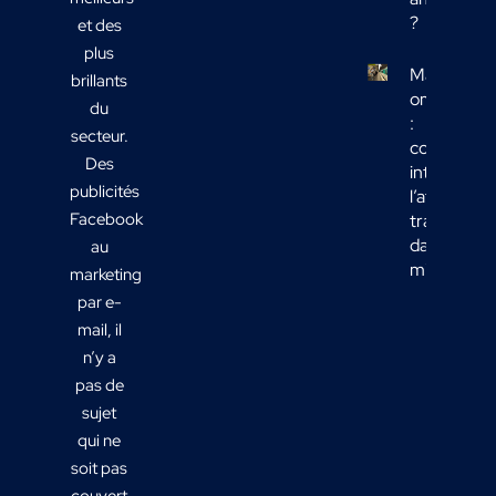
?
et des
plus
Marketing
brillants
omnicanal
du
:
secteur.
comment
Des
intégrer
publicités
l’affichage
Facebook
transport
dans votre
au
mix média
marketing
par e-
mail, il
n’y a
pas de
sujet
qui ne
soit pas
couvert