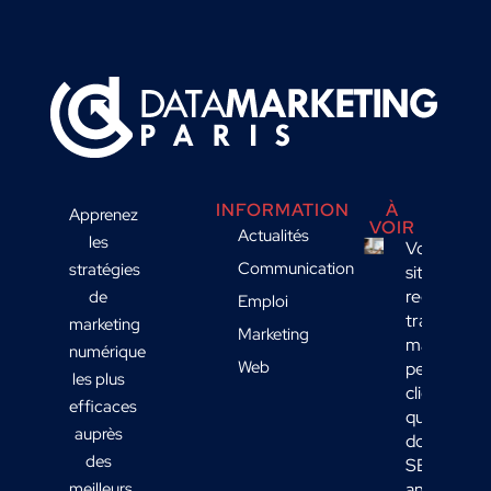
INFORMATION
À
Apprenez
VOIR
Actualités
les
Votre
Communication
stratégies
site
reçoit du
de
Emploi
trafic
marketing
Marketing
mais
numérique
Web
peu de
les plus
clients :
efficaces
quelles
auprès
données
des
SEO
meilleurs
analyser